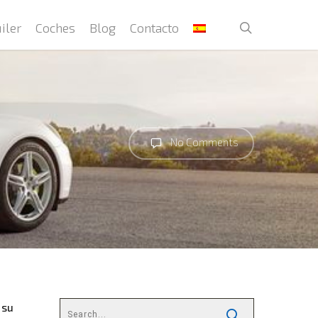
search
iler
Coches
Blog
Contacto
No Comments
 su