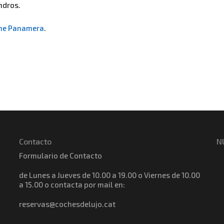
ndros.
he Panamera
.
Contacto
N
Formulario de Contacto
de Lunes a Jueves de 10.00 a 19.00 o Viernes de 10.00
a 15.00 o contacta por mail en:
reservas@cochesdelujo.cat