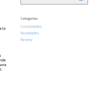
Categorías
Curiosidades
a lo
Novedades
Review
s
onde
 una
l