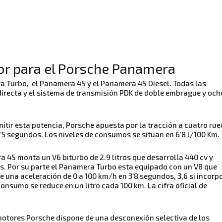
r para el Porsche Panamera
 Turbo, el Panamera 4S y el Panamera 4S Diesel. Todas las
directa y el sistema de transmisión PDK de doble embrague y och
mitir esta potencia, Porsche apuesta por la tracción a cuatro ru
5 segundos. Los niveles de consumos se situan en 6’8 l/100 Km.
 4S monta un V6 biturbo de 2.9 litros que desarrolla 440 cv y
. Por su parte el Panamera Turbo esta equipado con un V8 que
e una aceleración de 0 a 100 km/h en 3’8 segundos, 3,6 si incorp
onsumo se reduce en un litro cada 100 km. La cifra oficial de
motores Porsche dispone de una desconexión selectiva de los