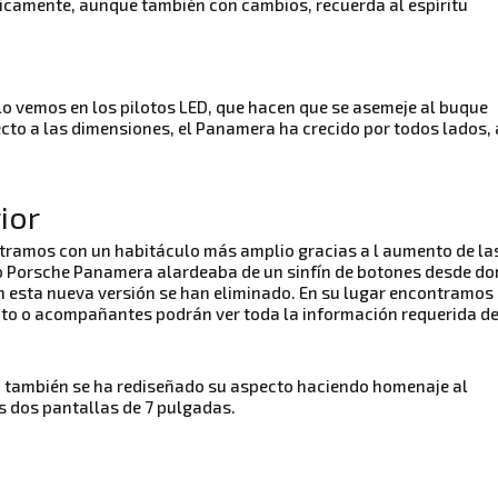
sicamente, aunque también con cambios, recuerda al espíritu
o vemos en los pilotos LED, que hacen que se asemeje al buque
ecto a las dimensiones, el Panamera ha crecido por todos lados, 
rior
tramos con un habitáculo más amplio gracias a l aumento de la
ejo Porsche Panamera alardeaba de un sinfín de botones desde d
n esta nueva versión se han eliminado. En su lugar encontramos
loto o acompañantes podrán ver toda la información requerida de
o también se ha rediseñado su aspecto haciendo homenaje al
s dos pantallas de 7 pulgadas.