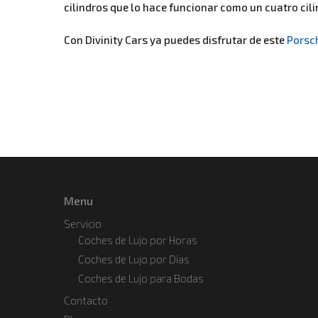
cilindros que lo hace funcionar como un cuatro cili
Con Divinity Cars ya puedes disfrutar de este
Porsc
Menu
Servicio
Coches de Lujo por Horas
Coches de Lujo por Días
Coches de Lujo para Bodas
Contacto