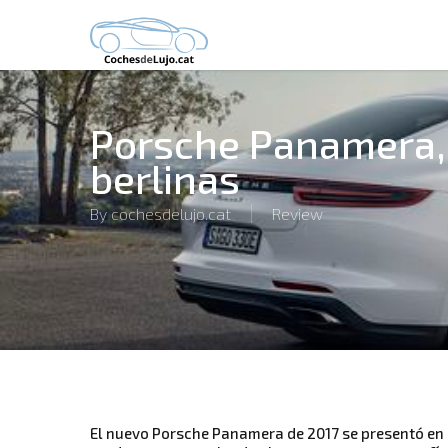
Skip
to
main
content
Porsche Panamera, l
berlinas
By
cochesdelujo.cat
Review
El nuevo Porsche Panamera de 2017 se presentó en